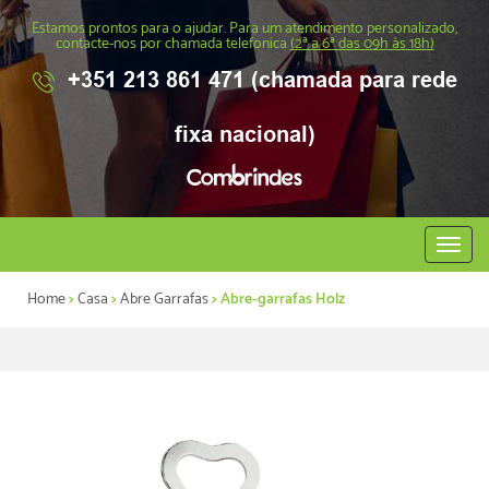
Estamos prontos para o ajudar. Para um atendimento personalizado,
contacte-nos por chamada telefonica
(2ª a 6ª das 09h às 18h)
+351 213 861 471 (chamada para rede
fixa nacional)
Abrir
menu
Home
>
Casa
>
Abre Garrafas
> Abre-garrafas Holz