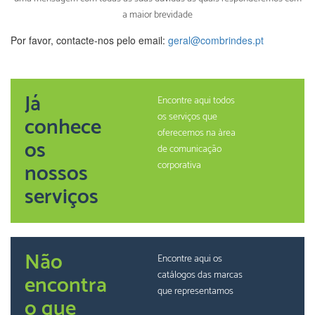
a maior brevidade
Por favor, contacte-nos pelo email:
geral@combrindes.pt
Já
Encontre aqui todos
os serviços que
conhece
oferecemos na àrea
os
de comunicação
nossos
corporativa
serviços
Não
Encontre aqui os
catálogos das marcas
encontra
que representamos
o que