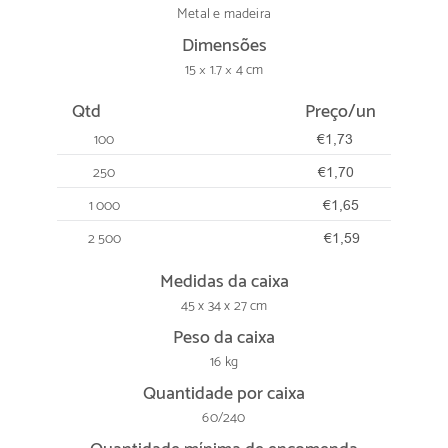
Metal e madeira
Dimensões
15 × 1.7 × 4 cm
Qtd
Preço/un
100
€1,73
250
€1,70
1 000
€1,65
2 500
€1,59
Medidas da caixa
45 x 34 x 27 cm
Peso da caixa
16 kg
Quantidade por caixa
60/240