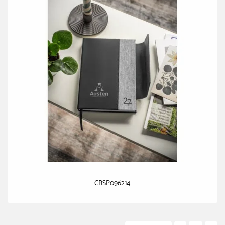
CBSP096214