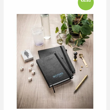
€6.93