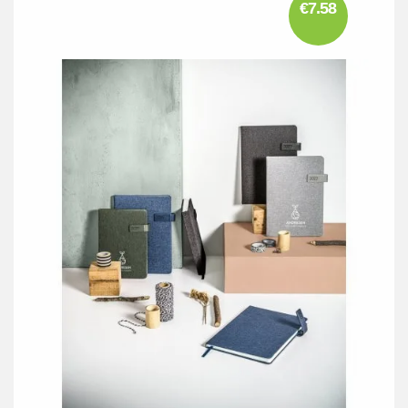
€7.58