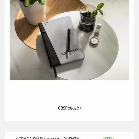
CBSP096207