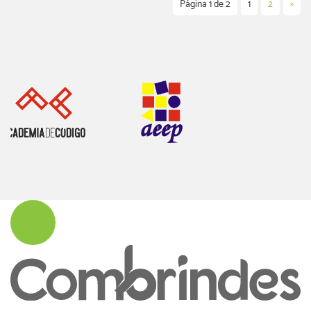
Página 1 de 2
1
2
»