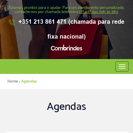
Estamos prontos para o ajudar. Para um atendimento personalizado,
contacte-nos por chamada telefonica
(2ª a 6ª das 09h às 18h)
+351 213 861 471 (chamada para rede
fixa nacional)
Abrir
menu
Home
> Agendas
Agendas