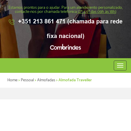
Estamos prontos para o ajudar. Para um atendimento personalizado,
contacte-nos por chamada telefonica
(2ª a 6ª das 09h às 18h)
+351 213 861 471 (chamada para rede
fixa nacional)
Abrir
menu
Home
>
Pessoal
>
Almofadas
> Almofada Traveller