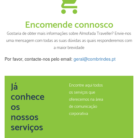
Encomende connosco
Gostaria de obter mais informações sobre Almofada Traveller? Envie-nos
uma mensagem com todas as suas dúvidas as quais responderemos com
a maior brevidade
Por favor, contacte-nos pelo email:
geral@combrindes.pt
Já
Encontre aqui todos
os serviços que
conhece
oferecemos na àrea
os
de comunicação
nossos
corporativa
serviços