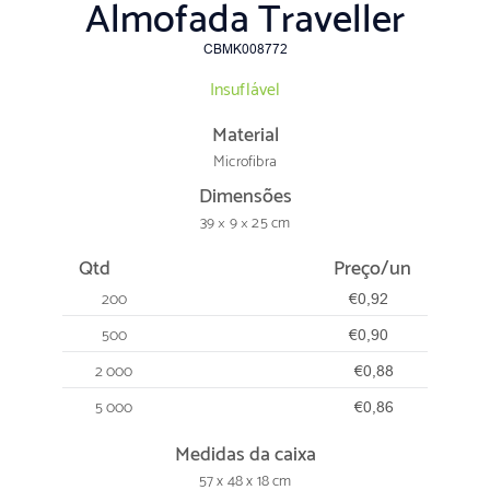
Almofada Traveller
CBMK008772
Insuflável
Material
Microfibra
Dimensões
39 × 9 × 25 cm
Qtd
Preço/un
200
€0,92
500
€0,90
2 000
€0,88
5 000
€0,86
Medidas da caixa
57 x 48 x 18 cm