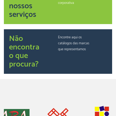
nossos
corporativa
serviços
Não
Encontre aqui os
catálogos das marcas
encontra
que representamos
o que
procura?