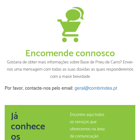
Encomende connosco
Gostaria de obter mais informações sobre Base de Pneu de Carro? Envie-
nos uma mensagem com todas as suas dúvidas as quais responderemos
com a maior brevidade
Por favor, contacte-nos pelo email:
geral@combrindes.pt
Já
Encontre aqui todos
os serviços que
conhece
oferecemos na àrea
os
de comunicação