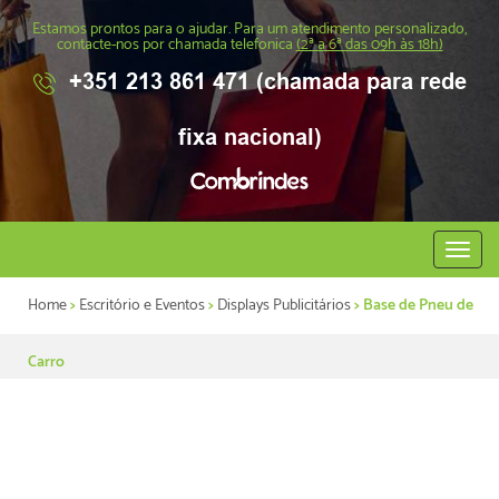
Estamos prontos para o ajudar. Para um atendimento personalizado,
contacte-nos por chamada telefonica
(2ª a 6ª das 09h às 18h)
+351 213 861 471 (chamada para rede
fixa nacional)
Abrir
menu
Home
>
Escritório e Eventos
>
Displays Publicitários
> Base de Pneu de
Carro