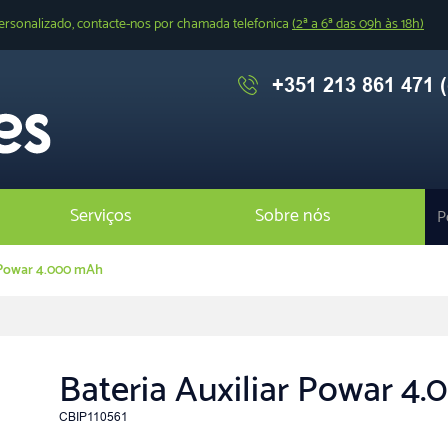
ersonalizado, contacte-nos por chamada telefonica
(2ª a 6ª das 09h às 18h)
+351 213 861 471 (
Serviços
Sobre nós
r Powar 4.000 mAh
Bateria Auxiliar Powar 4
CBIP110561