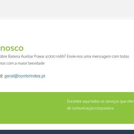
nosco
 sobre Bateria Auxiliar Powar 4.000 mAh? Envie-nos uma mensagem com todas
emos com a maior brevidade
il:
geral@combrindes.pt
Encontre aqui todos os serviços que of
de comunicação corporativa