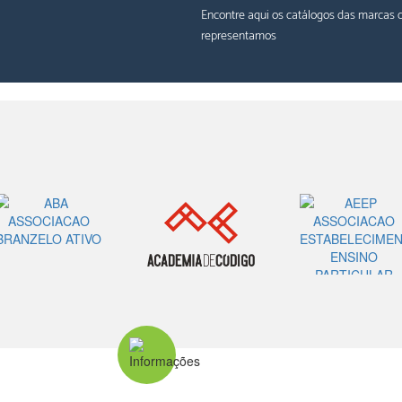
Encontre aqui os catálogos das marcas 
representamos