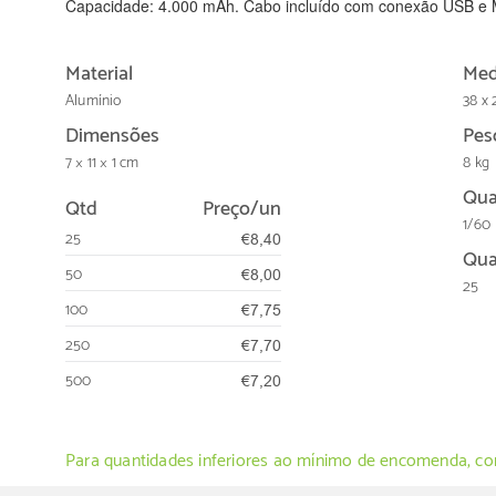
Capacidade: 4.000 mAh. Cabo incluído com conexão USB e
Material
Med
Alumínio
38 x 
Dimensões
Pes
7 × 11 × 1 cm
8 kg
Qua
Qtd
Preço/un
1/60
25
€8,40
Qua
50
€8,00
25
100
€7,75
250
€7,70
500
€7,20
Para quantidades inferiores ao mínimo de encomenda, con