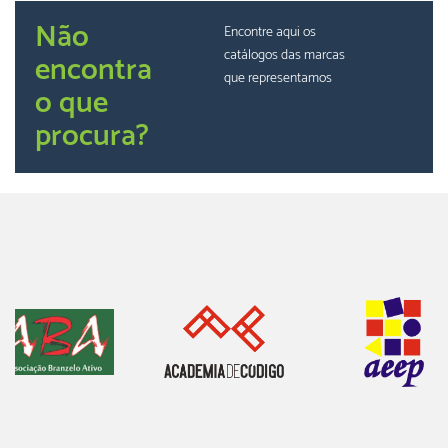
Não
Encontre aqui os
catálogos das marcas
encontra
que representamos
o que
procura?