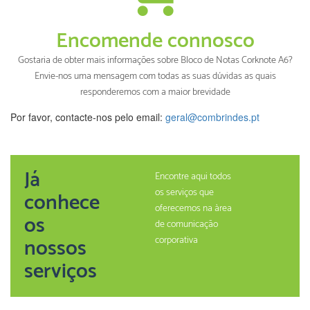
Encomende connosco
Gostaria de obter mais informações sobre Bloco de Notas Corknote A6?
Envie-nos uma mensagem com todas as suas dúvidas as quais
responderemos com a maior brevidade
Por favor, contacte-nos pelo email:
geral@combrindes.pt
Já
Encontre aqui todos
os serviços que
conhece
oferecemos na àrea
os
de comunicação
nossos
corporativa
serviços