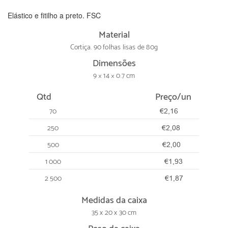
Elástico e fitilho a preto. FSC
Material
Cortiça. 90 folhas lisas de 80g
Dimensões
9 × 14 × 0.7 cm
Qtd
Preço/un
70
€2,16
250
€2,08
500
€2,00
1 000
€1,93
2 500
€1,87
Medidas da caixa
35 x 20 x 30 cm