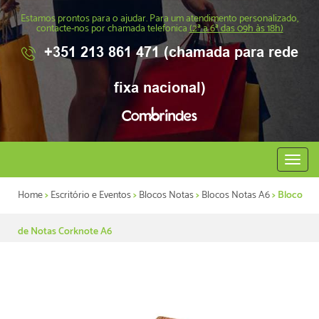
Estamos prontos para o ajudar. Para um atendimento personalizado,
contacte-nos por chamada telefonica
(2ª a 6ª das 09h às 18h)
+351 213 861 471 (chamada para rede
fixa nacional)
Abrir
menu
Home
>
Escritório e Eventos
>
Blocos Notas
>
Blocos Notas A6
> Bloco
de Notas Corknote A6