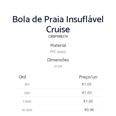
Bola de Praia Insuflável
Cruise
CBSP098274
Material
PVC opaco
Dimensões
21 cm
Qtd
Preço/un
150
€1,05
250
€1,03
1 000
€1,00
10 000
€0,96