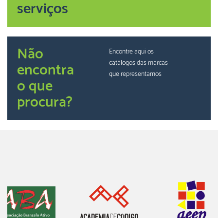
serviços
Não
Encontre aqui os
catálogos das marcas
encontra
que representamos
o que
procura?