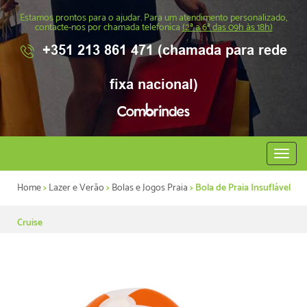
Estamos prontos para o ajudar. Para um atendimento personalizado,
contacte-nos por chamada telefonica
(2ª a 6ª das 09h às 18h)
+351 213 861 471 (chamada para rede
fixa nacional)
Abrir
menu
Home
>
Lazer e Verão
>
Bolas e Jogos Praia
> Bola de Praia Insuflável
Cruise