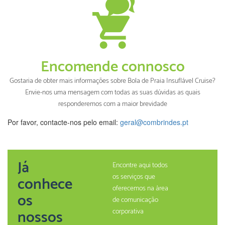
Encomende connosco
Gostaria de obter mais informações sobre Bola de Praia Insuflável Cruise?
Envie-nos uma mensagem com todas as suas dúvidas as quais
responderemos com a maior brevidade
Por favor, contacte-nos pelo email:
geral@combrindes.pt
Já
Encontre aqui todos
os serviços que
conhece
oferecemos na àrea
os
de comunicação
nossos
corporativa