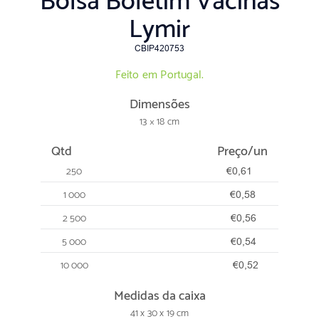
Bolsa Boletim Vacinas
Lymir
CBIP420753
Feito em Portugal.
Dimensões
13 × 18 cm
Qtd
Preço/un
250
€0,61
1 000
€0,58
2 500
€0,56
5 000
€0,54
10 000
€0,52
Medidas da caixa
41 x 30 x 19 cm