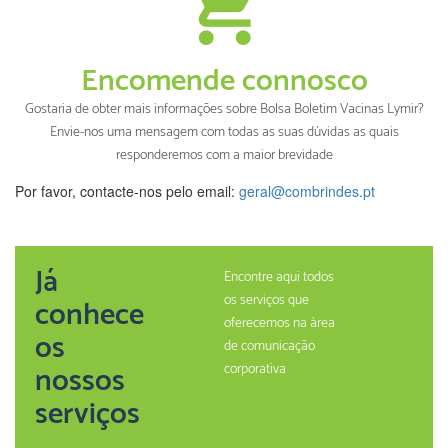
Encomende connosco
Gostaria de obter mais informações sobre Bolsa Boletim Vacinas Lymir?
Envie-nos uma mensagem com todas as suas dúvidas as quais
responderemos com a maior brevidade
Por favor, contacte-nos pelo email:
geral@combrindes.pt
Já
Encontre aqui todos
os serviços que
conhece
oferecemos na àrea
os
de comunicação
nossos
corporativa
serviços