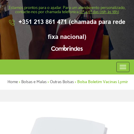
Estamos prontos para o ajudar. Para um atendimento personalizado,
contacte-nos por chamada telefonica
(2ª a 6ª das 09h às 18h)
+351 213 861 471 (chamada para rede
fixa nacional)
Abrir
menu
Home
>
Bolsas e Malas
>
Outras Bolsas
> Bolsa Boletim Vacinas Lymir