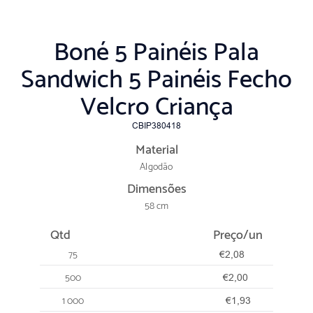
Boné 5 Painéis Pala
Sandwich 5 Painéis Fecho
Velcro Criança
CBIP380418
Material
Algodão
Dimensões
58 cm
Qtd
Preço/un
75
€2,08
500
€2,00
1 000
€1,93