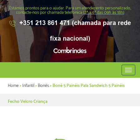
Estamos prontos para o ajudar. Para um atendimento personalizado,
contacte-nos por chamada telefonica
(2ª a 6ª das 09h às 18h)
+351 213 861 471 (chamada para rede
fixa nacional)
Abrir
menu
Home
>
Infantil
>
Bonés
> Boné 5 Painéis Pala Sandwich 5 Painéis
Fecho Velcro Criança