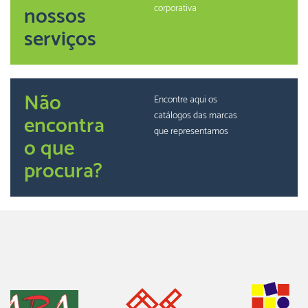
nossos
corporativa
serviços
Não
Encontre aqui os
catálogos das marcas
encontra
que representamos
o que
procura?