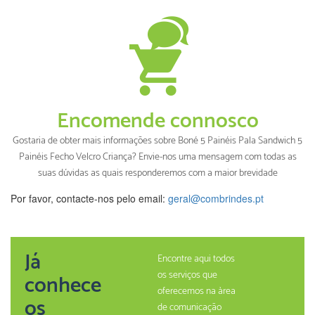
Encomende connosco
Gostaria de obter mais informações sobre Boné 5 Painéis Pala Sandwich 5
Painéis Fecho Velcro Criança? Envie-nos uma mensagem com todas as
suas dúvidas as quais responderemos com a maior brevidade
Por favor, contacte-nos pelo email:
geral@combrindes.pt
Já
Encontre aqui todos
os serviços que
conhece
oferecemos na àrea
os
de comunicação