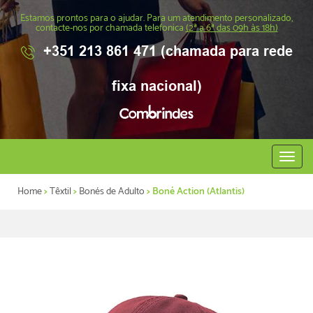
Estamos prontos para o ajudar. Para um atendimento personalizado,
contacte-nos por chamada telefonica
(2ª a 6ª das 09h às 18h)
+351 213 861 471 (chamada para rede
fixa nacional)
Abrir
menu
Home
>
Têxtil
>
Bonés de Adulto
> Boné Action (Atlantis)