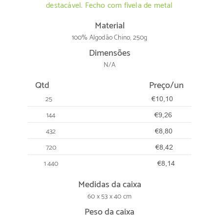
destacável. Fecho com fivela de metal
Material
100% Algodão Chino, 250g
Dimensões
N/A
Qtd
Preço/un
25
€10,10
144
€9,26
432
€8,80
720
€8,42
1 440
€8,14
Medidas da caixa
60 x 53 x 40 cm
Peso da caixa