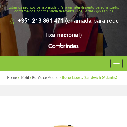
Estamos prontos para o ajudar. Para um atendimento personalizado,
contacte-nos por chamada telefonica
(2ª a 6ª das 09h às 18h)
+351 213 861 471 (chamada para rede
fixa nacional)
Abrir
menu
Home
>
Têxtil
>
Bonés de Adulto
> Boné Liberty Sandwich (Atlantis)