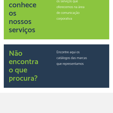
os serviços que
conhece
oferecemos na àrea
os
de comunicação
nossos
corporativa
serviços
Não
Encontre aqui os
catálogos das marcas
encontra
que representamos
o que
procura?