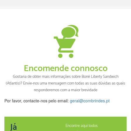
Encomende connosco
Gostaria de obter mais informações sobre Boné Liberty Sandwich
(Atlantis)? Envie-nos uma mensagem com todas as suas dúvidas as quais
responderemos com a maior brevidade
Por favor, contacte-nos pelo email:
geral@combrindes.pt
Já
Encontre aqui todos