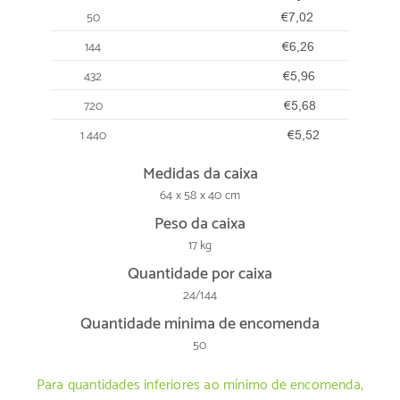
50
€7,02
144
€6,26
432
€5,96
720
€5,68
1 440
€5,52
Medidas da caixa
64 x 58 x 40 cm
Peso da caixa
17 kg
Quantidade por caixa
24/144
Quantidade mínima de encomenda
50
Para quantidades inferiores ao mínimo de encomenda,