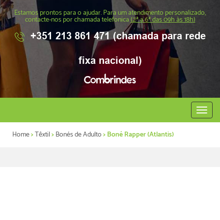
Estamos prontos para o ajudar. Para um atendimento personalizado,
contacte-nos por chamada telefonica
(2ª a 6ª das 09h às 18h)
+351 213 861 471 (chamada para rede
fixa nacional)
Abrir
menu
Home
>
Têxtil
>
Bonés de Adulto
> Boné Rapper (Atlantis)