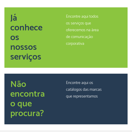
Já
Encontre aqui todos
os serviços que
conhece
oferecemos na àrea
os
de comunicação
nossos
corporativa
serviços
Não
Encontre aqui os
catálogos das marcas
encontra
que representamos
o que
procura?