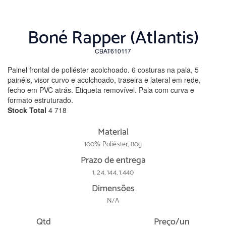
Boné Rapper (Atlantis)
CBAT610117
Painel frontal de poliéster acolchoado. 6 costuras na pala, 5
painéis, visor curvo e acolchoado, traseira e lateral em rede,
fecho em PVC atrás. Etiqueta removível. Pala com curva e
formato estruturado.
Stock Total
4 718
Material
100% Poliéster, 80g
Prazo de entrega
1, 24, 144, 1.440
Dimensões
N/A
Qtd
Preço/un