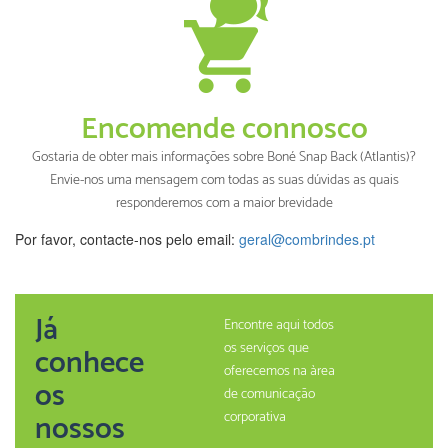
Encomende connosco
Gostaria de obter mais informações sobre Boné Snap Back (Atlantis)?
Envie-nos uma mensagem com todas as suas dúvidas as quais
responderemos com a maior brevidade
Por favor, contacte-nos pelo email:
geral@combrindes.pt
Já
Encontre aqui todos
os serviços que
conhece
oferecemos na àrea
os
de comunicação
nossos
corporativa