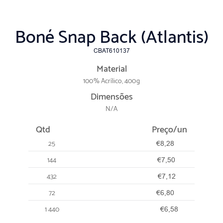
Boné Snap Back (Atlantis)
CBAT610137
Material
100% Acrílico, 400g
Dimensões
N/A
Qtd
Preço/un
25
€8,28
144
€7,50
432
€7,12
72
€6,80
1 440
€6,58