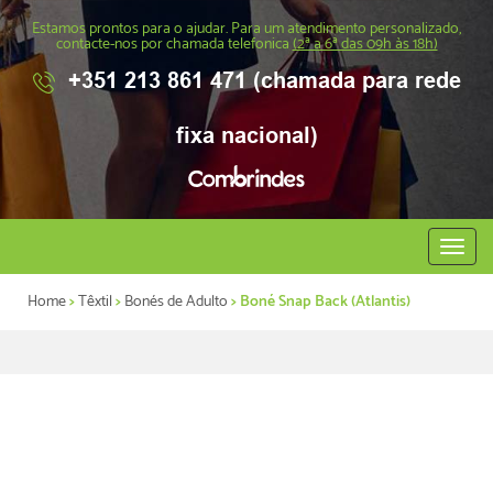
Estamos prontos para o ajudar. Para um atendimento personalizado,
contacte-nos por chamada telefonica
(2ª a 6ª das 09h às 18h)
+351 213 861 471 (chamada para rede
fixa nacional)
Abrir
menu
Home
>
Têxtil
>
Bonés de Adulto
> Boné Snap Back (Atlantis)