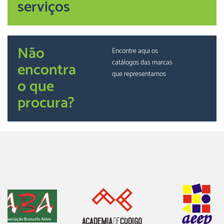
serviços
Não
Encontre aqui os
catálogos das marcas
encontra
que representamos
o que
procura?