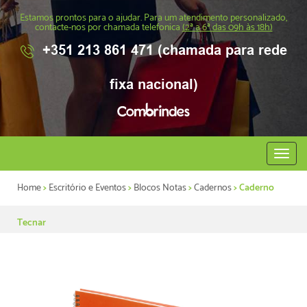
Estamos prontos para o ajudar. Para um atendimento personalizado,
contacte-nos por chamada telefonica
(2ª a 6ª das 09h às 18h)
+351 213 861 471 (chamada para rede
fixa nacional)
Abrir
menu
Home
>
Escritório e Eventos
>
Blocos Notas
>
Cadernos
> Caderno
Tecnar