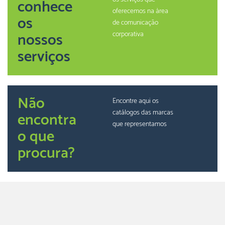
conhece
oferecemos na àrea
os
de comunicação
nossos
corporativa
serviços
Não
Encontre aqui os
catálogos das marcas
encontra
que representamos
o que
procura?