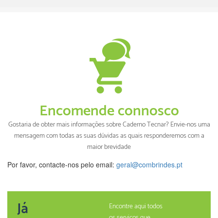
Encomende connosco
Gostaria de obter mais informações sobre Caderno Tecnar? Envie-nos uma
mensagem com todas as suas dúvidas as quais responderemos com a
maior brevidade
Por favor, contacte-nos pelo email:
geral@combrindes.pt
Já
Encontre aqui todos
os serviços que