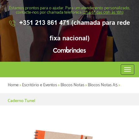
Estamos prontos para o ajudar. Para um atendimento personalizado,
contacte-nos por chamada telefonica
(2ª a 6ª das 09h às 18h)
+351 213 861 471 (chamada para rede
fixa nacional)
Abrir
menu
Home
>
Escritório e Eventos
>
Blocos Notas
>
Blocos Notas A5
>
Caderno Tunel