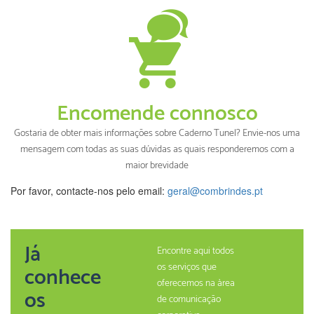
Encomende connosco
Gostaria de obter mais informações sobre Caderno Tunel? Envie-nos uma
mensagem com todas as suas dúvidas as quais responderemos com a
maior brevidade
Por favor, contacte-nos pelo email:
geral@combrindes.pt
Já
Encontre aqui todos
os serviços que
conhece
oferecemos na àrea
os
de comunicação