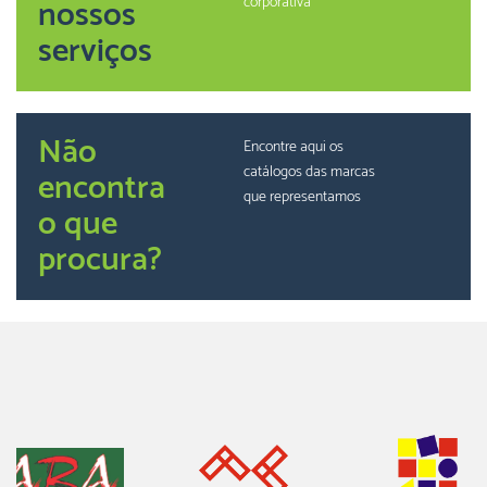
nossos
corporativa
serviços
Não
Encontre aqui os
catálogos das marcas
encontra
que representamos
o que
procura?