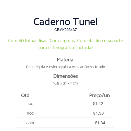
Caderno Tunel
CBMK003437
Com 60 folhas lisas. Com argolas. Com elástico e suporte
para esferográfica (incluída)
Material
Capa rígida e esferográfica em cartão reciclado
Dimensões
16.5 × 21 × 1 cm
Qtd
Preço/un
100
€1,42
500
€1,38
2 000
€1,34