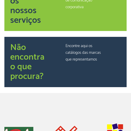
os
de comunicação
nossos
corporativa
serviços
Não
Encontre aqui os
catálogos das marcas
encontra
que representamos
o que
procura?