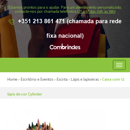
Estamos prontos para o ajudar. Para um atendimento personalizado,
contacte-nos por chamada telefonica
(2ª a 6ª das 09h às 18h)
+351 213 861 471 (chamada para rede
fixa nacional)
Abrir
menu
Home
>
Escritório e Eventos
>
Escrita
>
Lápis e lapiseiras
> Caixa com 12
lápis de cor Cylinder