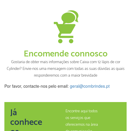
Encomende connosco
Gostaria de obter mais informações sobre Caixa com 12 lápis de cor
Cylinder? Envie-nos uma mensagem com todas as suas dúvidas as quais
responderemos com a maior brevidade
Por favor, contacte-nos pelo email:
geral@combrindes.pt
Já
Encontre aqui todos
os serviços que
conhece
oferecemos na àrea