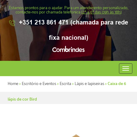
Estamos prontos para o ajudar. Para um atendimento personalizado,
contacte-nos por chamada telefonica
(2ª a 6ª das 09h às 18h)
+351 213 861 471 (chamada para rede
fixa nacional)
Abrir
menu
Home
>
Escritório e Eventos
>
Escrita
>
Lápis e lapiseiras
> Caixa de 6
lápis de cor Bird