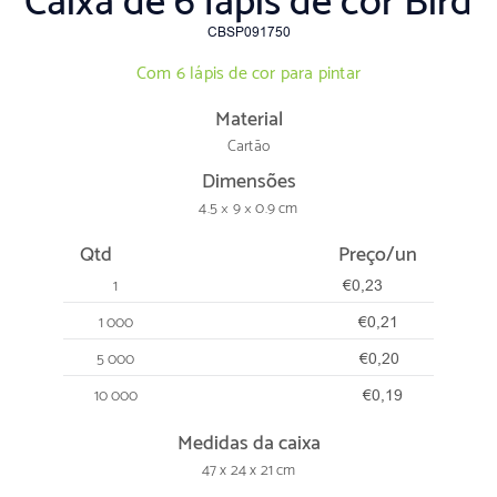
Caixa de 6 lápis de cor Bird
CBSP091750
Com 6 lápis de cor para pintar
Material
Cartão
Dimensões
4.5 × 9 × 0.9 cm
Qtd
Preço/un
1
€0,23
1 000
€0,21
5 000
€0,20
10 000
€0,19
Medidas da caixa
47 x 24 x 21 cm