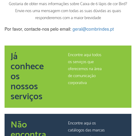
Gostaria de obter mais informações sobre Caixa de 6 lápis de cor Bird?
Envie-nos uma mensagem com todas as suas dúvidas as quais
responderemos com a maior brevidade
Por favor, contacte-nos pelo email:
geral@combrindes.pt
Já
Encontre aqui todos
os serviços que
conhece
oferecemos na àrea
os
de comunicação
nossos
corporativa
serviços
Não
Encontre aqui os
catálogos das marcas
encontra