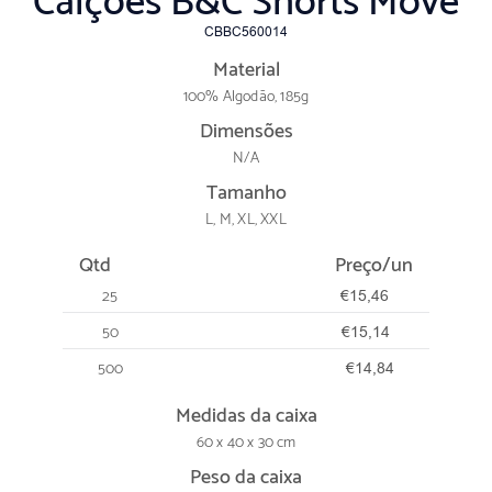
Calções B&C Shorts Move
CBBC560014
Material
100% Algodão, 185g
Dimensões
N/A
Tamanho
L, M, XL, XXL
Qtd
Preço/un
25
€15,46
50
€15,14
500
€14,84
Medidas da caixa
60 x 40 x 30 cm
Peso da caixa