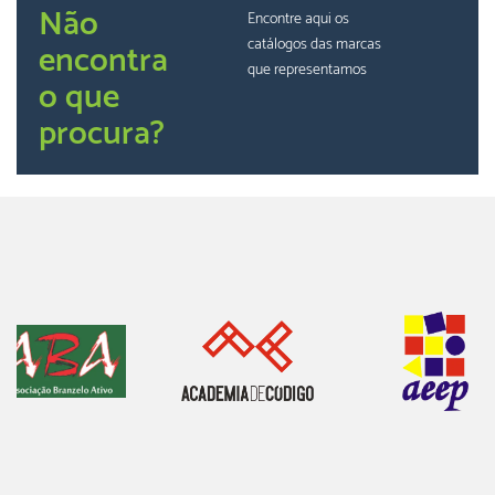
Não
Encontre aqui os
catálogos das marcas
encontra
que representamos
o que
procura?