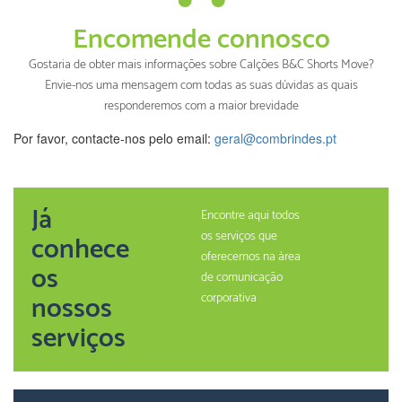
Encomende connosco
Gostaria de obter mais informações sobre Calções B&C Shorts Move?
Envie-nos uma mensagem com todas as suas dúvidas as quais
responderemos com a maior brevidade
Por favor, contacte-nos pelo email:
geral@combrindes.pt
Já
Encontre aqui todos
os serviços que
conhece
oferecemos na àrea
os
de comunicação
nossos
corporativa
serviços