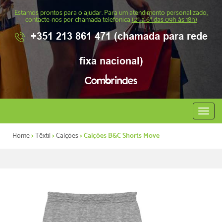
Estamos prontos para o ajudar. Para um atendimento personalizado,
contacte-nos por chamada telefonica
(2ª a 6ª das 09h às 18h)
+351 213 861 471 (chamada para rede
fixa nacional)
Abrir
menu
Home
>
Têxtil
>
Calções
> Calções B&C Shorts Move