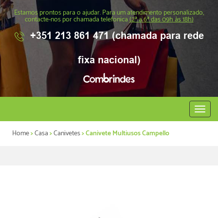
Estamos prontos para o ajudar. Para um atendimento personalizado,
contacte-nos por chamada telefonica
(2ª a 6ª das 09h às 18h)
+351 213 861 471 (chamada para rede
fixa nacional)
Abrir
menu
Home
>
Casa
>
Canivetes
> Canivete Multiusos Campello