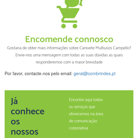
Encomende connosco
Gostaria de obter mais informações sobre Canivete Multiusos Campello?
Envie-nos uma mensagem com todas as suas dúvidas as quais
responderemos com a maior brevidade
Por favor, contacte-nos pelo email:
geral@combrindes.pt
Já
Encontre aqui todos
os serviços que
conhece
oferecemos na àrea
os
de comunicação
nossos
corporativa