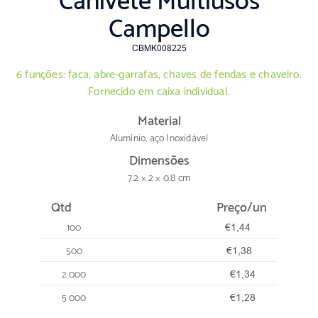
Canivete Multiusos
Campello
CBMK008225
6 funções: faca, abre-garrafas, chaves de fendas e chaveiro.
Fornecido em caixa individual.
Material
Alumínio, aço Inoxidável
Dimensões
7.2 × 2 × 0.8 cm
Qtd
Preço/un
100
€1,44
500
€1,38
2 000
€1,34
5 000
€1,28