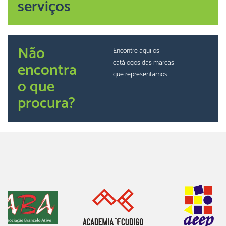
serviços
Não
Encontre aqui os
catálogos das marcas
encontra
que representamos
o que
procura?