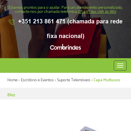
Estamos prontos para o ajudar. Para um atendimento personalizado,
contacte-nos por chamada telefonica
(2ª a 6ª das 09h às 18h)
+351 213 861 471 (chamada para rede
fixa nacional)
Abrir
menu
Home
>
Escritório e Eventos
>
Suporte Telemóveis
> Capa Multiusos
Blizz