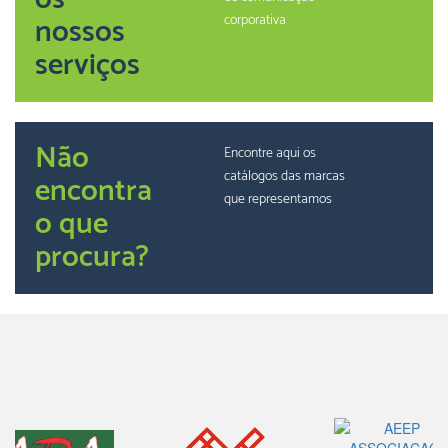
nossos
corporativa
serviços
Não
Encontre aqui os
catálogos das marcas
encontra
que representamos
o que
procura?