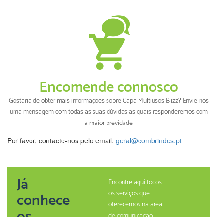
Encomende connosco
Gostaria de obter mais informações sobre Capa Multiusos Blizz? Envie-nos
uma mensagem com todas as suas dúvidas as quais responderemos com
a maior brevidade
Por favor, contacte-nos pelo email:
geral@combrindes.pt
Já
Encontre aqui todos
os serviços que
conhece
oferecemos na àrea
os
de comunicação