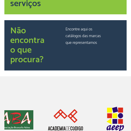
serviços
Não
Encontre aqui os
catálogos das marcas
encontra
que representamos
o que
procura?