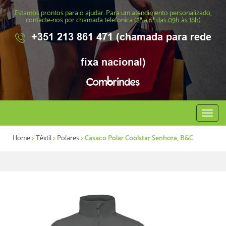
Estamos prontos para o ajudar. Para um atendimento personalizado,
contacte-nos por chamada telefonica
(2ª a 6ª das 09h às 18h)
+351 213 861 471 (chamada para rede
fixa nacional)
Abrir
menu
Home
>
Têxtil
>
Polares
> Casaco Polar Coolstar Senhora, B&C