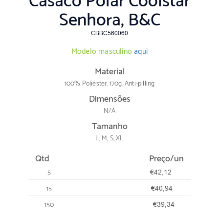
Casaco Polar Coolstar
Senhora, B&C
CBBC560060
Modelo masculino
aqui
Material
100% Poliéster, 170g. Anti-pilling
Dimensões
N/A
Tamanho
L, M, S, XL
Qtd
Preço/un
5
€42,12
15
€40,94
150
€39,34