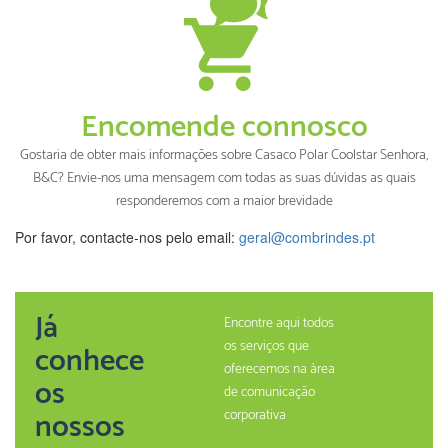
Encomende connosco
Gostaria de obter mais informações sobre Casaco Polar Coolstar Senhora,
B&C? Envie-nos uma mensagem com todas as suas dúvidas as quais
responderemos com a maior brevidade
Por favor, contacte-nos pelo email:
geral@combrindes.pt
Já
Encontre aqui todos
os serviços que
conhece
oferecemos na àrea
os
de comunicação
nossos
corporativa