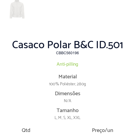
Casaco Polar B&C ID.501
CBBC560196
Anti-pilling
Material
100% Poliéster, 280g
Dimensões
N/A
Tamanho
L, M, S, XL, XXL
Qtd
Preço/un