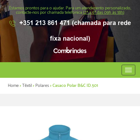
Estamos prontos para o ajudar. Para um atendimento personalizado,
contacte-nos por chamada telefonica
(2ª a 6ª das 09h às 18h)
+351 213 861 471 (chamada para rede
fixa nacional)
Abrir
menu
Home
>
Têxtil
>
Polares
> Casaco Polar B&C ID.501