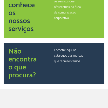
os serviços que
conhece
oferecemos na àrea
os
de comunicação
nossos
corporativa
serviços
Não
Encontre aqui os
catálogos das marcas
encontra
que representamos
o que
procura?