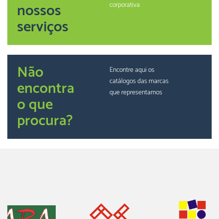
nossos
corporativa
serviços
Não
Encontre aqui os
catálogos das marcas
encontra
que representamos
o que
procura?