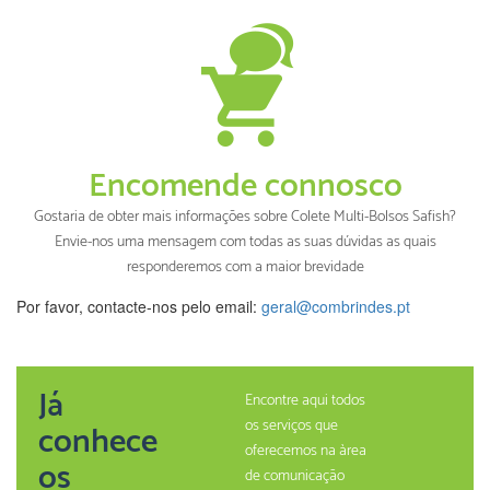
Encomende connosco
Gostaria de obter mais informações sobre Colete Multi-Bolsos Safish?
Envie-nos uma mensagem com todas as suas dúvidas as quais
responderemos com a maior brevidade
Por favor, contacte-nos pelo email:
geral@combrindes.pt
Já
Encontre aqui todos
os serviços que
conhece
oferecemos na àrea
os
de comunicação