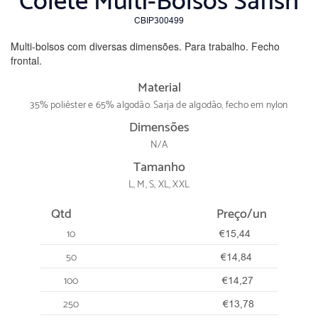
Colete Multi-Bolsos Safish
CBIP300499
Multi-bolsos com diversas dimensões. Para trabalho. Fecho
frontal.
Material
35% poliéster e 65% algodão. Sarja de algodão, fecho em nylon
Dimensões
N/A
Tamanho
L, M, S, XL, XXL
Qtd
Preço/un
10
€15,44
50
€14,84
100
€14,27
250
€13,78