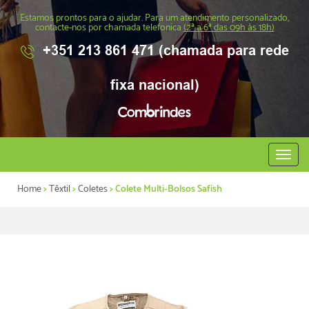
Estamos prontos para o ajudar. Para um atendimento personalizado,
contacte-nos por chamada telefonica
(2ª a 6ª das 09h às 18h)
+351 213 861 471 (chamada para rede
fixa nacional)
Abrir
menu
Home
>
Têxtil
>
Coletes
> Colete Multi-Bolsos Safish