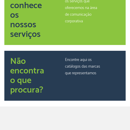
os serviços que
conhece
oferecemos na àrea
os
de comunicação
nossos
corporativa
serviços
Não
Encontre aqui os
catálogos das marcas
encontra
que representamos
o que
procura?