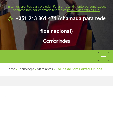
Estamos prontos para o ajudar. Para um atendimento personalizado,
contacte-nos por chamada telefonica
(2ª a 6ª das 09h às 18h)
+351 213 861 471 (chamada para rede
fixa nacional)
Abrir
menu
Home
>
Tecnologia
>
Altifalantes
> Coluna de Som Portátil Grubbs