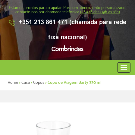
Estamos prontos para o ajudar. Para um atendimento personalizado,
contacte-nos por chamada telefonica
(2ª a 6ª das 09h às 18h)
+351 213 861 471 (chamada para rede
fixa nacional)
Abrir
menu
Home
>
Casa
>
Copos
> Copo de Viagem Barty 330 ml