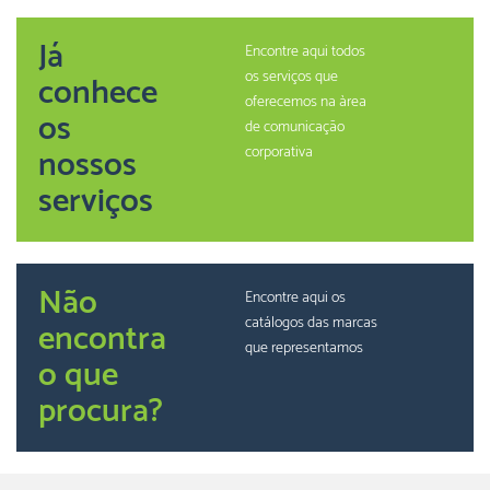
Já
Encontre aqui todos
os serviços que
conhece
oferecemos na àrea
os
de comunicação
nossos
corporativa
serviços
Não
Encontre aqui os
catálogos das marcas
encontra
que representamos
o que
procura?