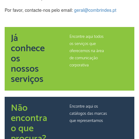
Por favor, contacte-nos pelo email:
geral@combrindes.pt
Já
Encontre aqui todos
os serviços que
conhece
oferecemos na àrea
os
de comunicação
nossos
corporativa
serviços
Não
Encontre aqui os
catálogos das marcas
encontra
que representamos
o que
procura?