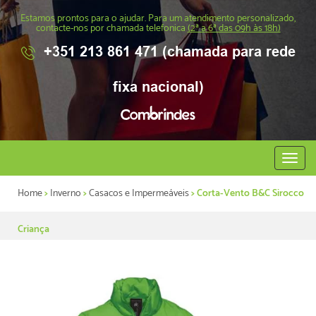
Estamos prontos para o ajudar. Para um atendimento personalizado,
contacte-nos por chamada telefonica
(2ª a 6ª das 09h às 18h)
+351 213 861 471 (chamada para rede
fixa nacional)
Abrir
menu
Home
>
Inverno
>
Casacos e Impermeáveis
> Corta-Vento B&C Sirocco
Criança