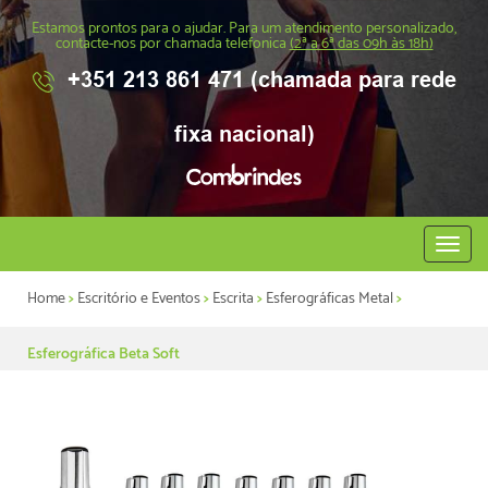
Estamos prontos para o ajudar. Para um atendimento personalizado,
contacte-nos por chamada telefonica
(2ª a 6ª das 09h às 18h)
+351 213 861 471 (chamada para rede
fixa nacional)
Abrir
menu
Home
>
Escritório e Eventos
>
Escrita
>
Esferográficas Metal
>
Esferográfica Beta Soft