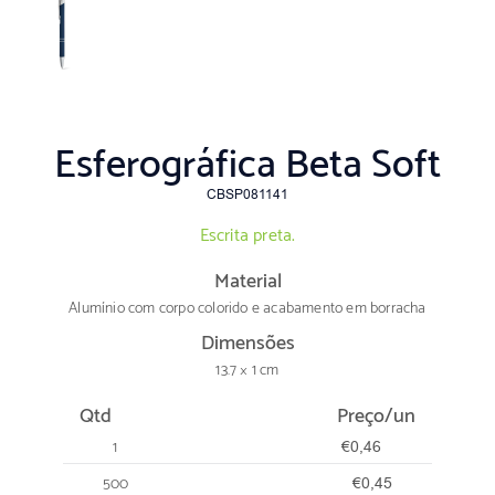
Esferográfica Beta Soft
CBSP081141
Escrita preta.
Material
Alumínio com corpo colorido e acabamento em borracha
Dimensões
13.7 × 1 cm
Qtd
Preço/un
1
€0,46
500
€0,45