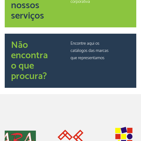
nossos
corporativa
serviços
Não
Encontre aqui os
catálogos das marcas
encontra
que representamos
o que
procura?