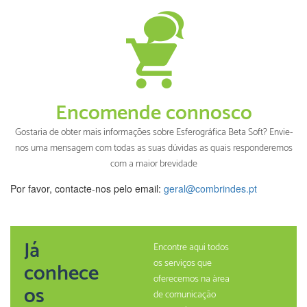
Encomende connosco
Gostaria de obter mais informações sobre Esferográfica Beta Soft? Envie-
nos uma mensagem com todas as suas dúvidas as quais responderemos
com a maior brevidade
Por favor, contacte-nos pelo email:
geral@combrindes.pt
Já
Encontre aqui todos
os serviços que
conhece
oferecemos na àrea
os
de comunicação