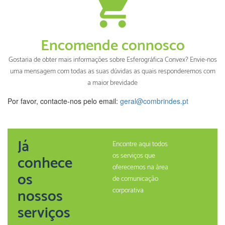
Encomende connosco
Gostaria de obter mais informações sobre Esferográfica Convex? Envie-nos
uma mensagem com todas as suas dúvidas as quais responderemos com
a maior brevidade
Por favor, contacte-nos pelo email:
geral@combrindes.pt
Já
Encontre aqui todos
os serviços que
conhece
oferecemos na àrea
os
de comunicação
nossos
corporativa
serviços