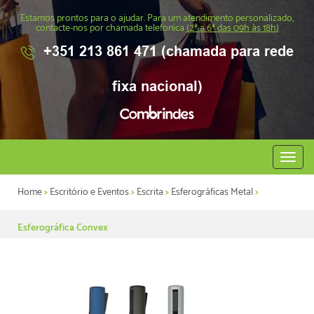
Estamos prontos para o ajudar. Para um atendimento personalizado,
contacte-nos por chamada telefonica
(2ª a 6ª das 09h às 18h)
+351 213 861 471 (chamada para rede
fixa nacional)
Abrir
menu
Home
>
Escritório e Eventos
>
Escrita
>
Esferográficas Metal
>
Esferográfica Convex