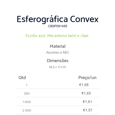
Esferográfica Convex
CBSP091495
Escrita azul. Mecanismo twist e clipe.
Material
Alumínio e ABS
Dimensões
14.5 × 1.1 cm
Qtd
Preço/un
1
€1,68
250
€1,65
1 000
€1,61
2 500
€1,57