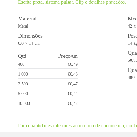
Escrita preta. sistema pulsar. Clip e detalhes prateados.
Material
Med
Metal
42 x
Dimensões
Pes
0.8 × 14 cm
14 k
Qua
Qtd
Preço/un
50/1
400
€0,49
Qua
1 000
€0,48
400
2 500
€0,47
5 000
€0,44
10 000
€0,42
Para quantidades inferiores ao mínimo de encomenda, contac