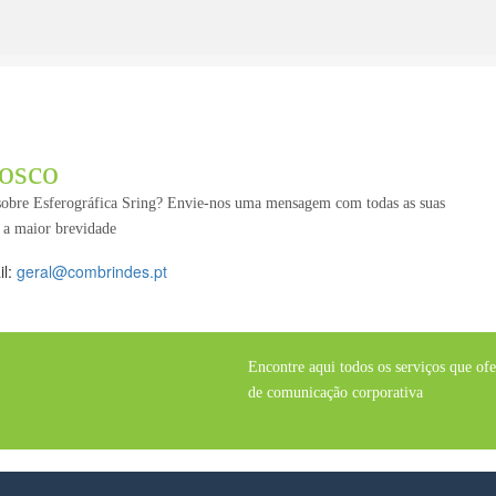
osco
 sobre Esferográfica Sring? Envie-nos uma mensagem com todas as suas
 a maior brevidade
il:
geral@combrindes.pt
Encontre aqui todos os serviços que of
de comunicação corporativa