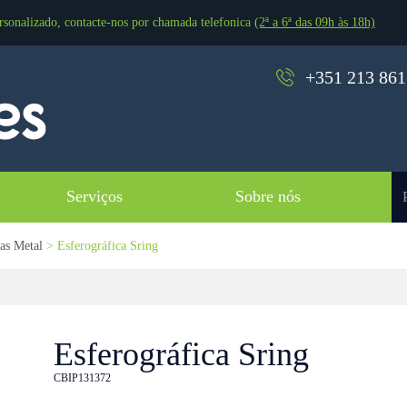
rsonalizado, contacte-nos por chamada telefonica
(2ª a 6ª das 09h às 18h)
+351 213 861 
Serviços
Sobre nós
cas Metal
> Esferográfica Sring
Esferográfica Sring
CBIP131372