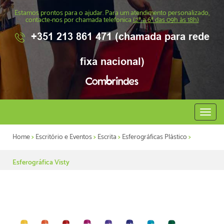
Estamos prontos para o ajudar. Para um atendimento personalizado,
contacte-nos por chamada telefonica
(2ª a 6ª das 09h às 18h)
+351 213 861 471 (chamada para rede
fixa nacional)
Abrir
menu
Home
>
Escritório e Eventos
>
Escrita
>
Esferográficas Plástico
>
Esferográfica Visty