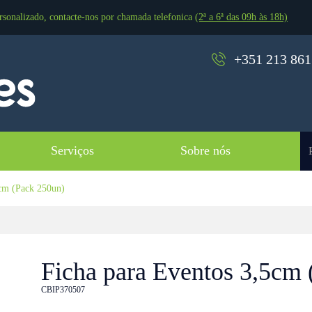
rsonalizado, contacte-nos por chamada telefonica
(2ª a 6ª das 09h às 18h)
+351 213 861 
Serviços
Sobre nós
cm (Pack 250un)
Ficha para Eventos 3,5cm
CBIP370507