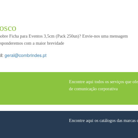
osco
 sobre Ficha para Eventos 3,5cm (Pack 250un)? Envie-nos uma mensagem
responderemos com a maior brevidade
il:
geral@combrindes.pt
Encontre aqui todos os serviços que of
de comunicação corporativa
Encontre aqui os catálogos das marcas 