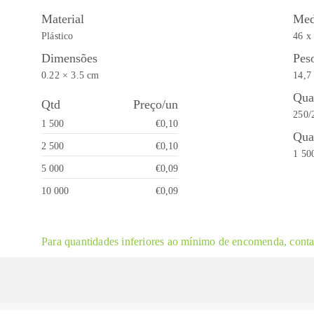
Material
Med
Plástico
46 x
Dimensões
Pes
0.22 × 3.5 cm
14,7
Qua
Qtd
Preço/un
250/
1 500
€0,10
Qua
2 500
€0,10
1 50
5 000
€0,09
10 000
€0,09
Para quantidades inferiores ao mínimo de encomenda, contac