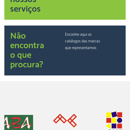
serviços
Não
Encontre aqui os
catálogos das marcas
encontra
que representamos
o que
procura?