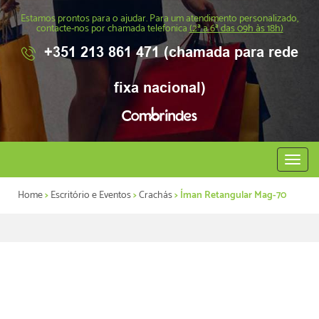
Estamos prontos para o ajudar. Para um atendimento personalizado,
contacte-nos por chamada telefonica
(2ª a 6ª das 09h às 18h)
+351 213 861 471 (chamada para rede
fixa nacional)
Abrir
menu
Home
>
Escritório e Eventos
>
Crachás
> Íman Retangular Mag-70