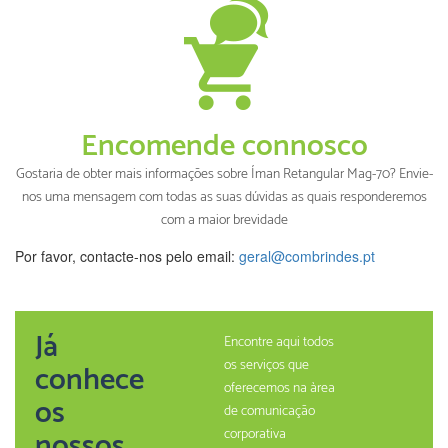
Encomende connosco
Gostaria de obter mais informações sobre Íman Retangular Mag-70? Envie-
nos uma mensagem com todas as suas dúvidas as quais responderemos
com a maior brevidade
Por favor, contacte-nos pelo email:
geral@combrindes.pt
Já
Encontre aqui todos
os serviços que
conhece
oferecemos na àrea
os
de comunicação
nossos
corporativa