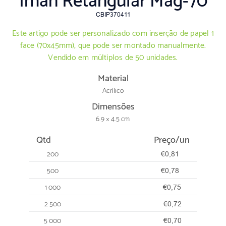
Íman Retangular Mag-70
CBIP370411
Este artigo pode ser personalizado com inserção de papel 1
face (70x45mm), que pode ser montado manualmente.
Vendido em múltiplos de 50 unidades.
Material
Acrílico
Dimensões
6.9 × 4.5 cm
Qtd
Preço/un
200
€0,81
500
€0,78
1 000
€0,75
2 500
€0,72
5 000
€0,70