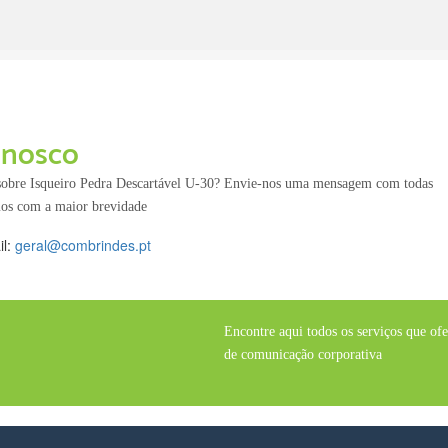
nosco
 sobre Isqueiro Pedra Descartável U-30? Envie-nos uma mensagem com todas
mos com a maior brevidade
il:
geral@combrindes.pt
Encontre aqui todos os serviços que of
de comunicação corporativa