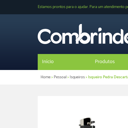
Estamos prontos para o ajudar. Para um atendimento p
Início
Produtos
Home
>
Pessoal
>
Isqueiros
> Isqueiro Pedra Descart