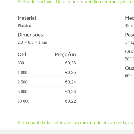
Pedra descartável. De uso único. Vendido em múltiplos d
Material
Med
Plástico
45 x
Dimensões
Pes
2.3 × 8.1 × 1 cm
17 k
Qua
Qtd
Preço/un
50/1
€0,26
600
Qua
€0,25
1 000
600
€0,24
2 500
€0,23
5 000
€0,22
10 000
Para quantidades inferiores ao mínimo de encomenda, con