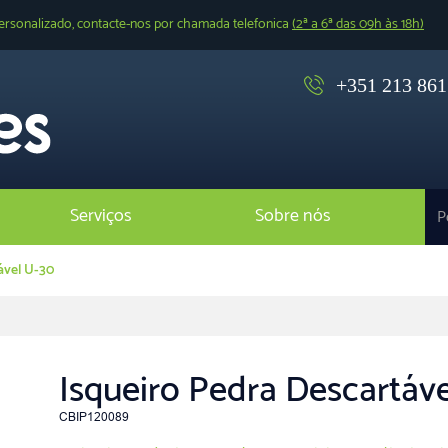
ersonalizado, contacte-nos por chamada telefonica
(2ª a 6ª das 09h às 18h)
+351 213 861 
Serviços
Sobre nós
ável U-30
Isqueiro Pedra Descartáv
CBIP120089