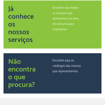
Já
Encontre aqui todos
os serviços que
conhece
oferecemos na àrea
os
de comunicação
nossos
corporativa
serviços
Não
Encontre aqui os
catálogos das marcas
encontra
que representamos
o que
procura?