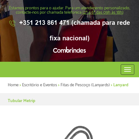
Estamos prontos para o ajudar. Para um atendimento personalizado,
contacte-nos por chamada telefonica
(2ª a 6ª das 09h às 18h)
+351 213 861 471 (chamada para rede
fixa nacional)
Abrir
menu
Home
>
Escritório e Eventos
>
Fitas de Pescoço (Lanyards)
> Lanyard
Tubular Metrip