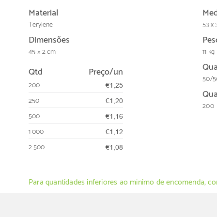
Material
Med
Terylene
53 x 
Dimensões
Pes
45 × 2 cm
11 kg
Qua
Qtd
Preço/un
50/5
200
€1,25
Qua
250
€1,20
200
500
€1,16
1 000
€1,12
2 500
€1,08
Para quantidades inferiores ao mínimo de encomenda, con