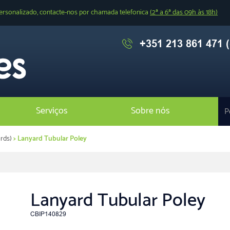
ersonalizado, contacte-nos por chamada telefonica
(2ª a 6ª das 09h às 18h)
+351 213 861 471 (
Serviços
Sobre nós
rds)
> Lanyard Tubular Poley
Lanyard Tubular Poley
CBIP140829