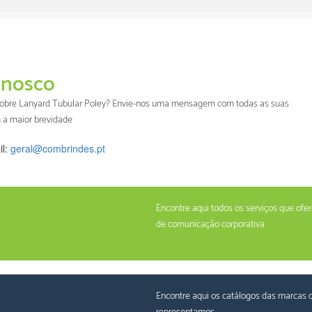
nosco
 sobre Lanyard Tubular Poley? Envie-nos uma mensagem com todas as suas
 a maior brevidade
il:
geral@combrindes.pt
Encontre aqui todos os serviços que of
de comunicação corporativa
Encontre aqui os catálogos das marcas 