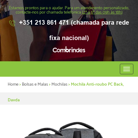
Estamos prontos para o ajudar. Para um atendimento personalizado,
contacte-nos por chamada telefonica
(2ª a 6ª das 09h às 18h)
+351 213 861 471 (chamada para rede
fixa nacional)
Abrir
menu
Home
>
Bolsas e Malas
>
Mochilas
> Mochila Anti-roubo PC Back,
Davda