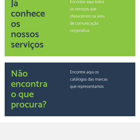
Já
Encontre aqui todos
os serviços que
conhece
oferecemos na àrea
os
de comunicação
nossos
corporativa
serviços
Não
Encontre aqui os
catálogos das marcas
encontra
que representamos
o que
procura?