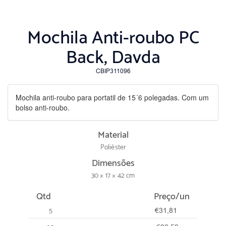
Mochila Anti-roubo PC
Back, Davda
CBIP311096
Mochila anti-roubo para portatil de 15´6 polegadas. Com um
bolso anti-roubo.
Material
Poliéster
Dimensões
30 × 17 × 42 cm
Qtd
Preço/un
5
€31,81