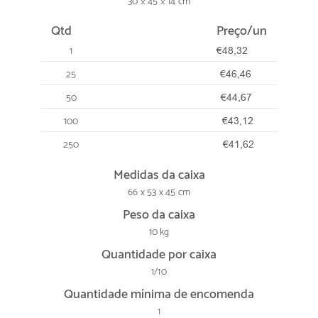
30 × 45 × 14 cm
Qtd
Preço/un
1
€48,32
25
€46,46
50
€44,67
100
€43,12
250
€41,62
Medidas da caixa
66 x 53 x 45 cm
Peso da caixa
10 kg
Quantidade por caixa
1/10
Quantidade mínima de encomenda
1