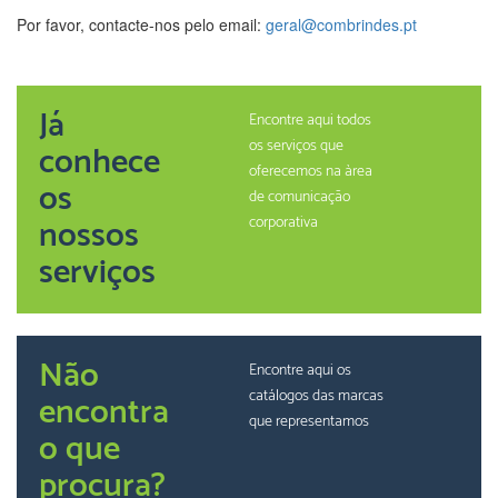
Por favor, contacte-nos pelo email:
geral@combrindes.pt
Já
Encontre aqui todos
os serviços que
conhece
oferecemos na àrea
os
de comunicação
nossos
corporativa
serviços
Não
Encontre aqui os
catálogos das marcas
encontra
que representamos
o que
procura?