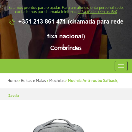
Estamos prontos para o ajudar. Para um atendimento personalizado,
contacte-nos por chamada telefonica
(2ª a 6ª das 09h às 18h)
+351 213 861 471 (chamada para rede
fixa nacional)
Abrir
menu
Home
>
Bolsas e Malas
>
Mochilas
> Mochila Anti-roubo Safback,
Davda