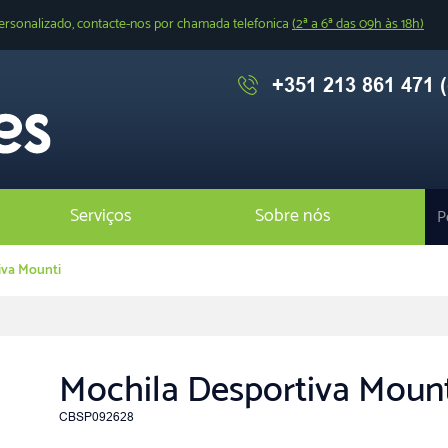
ersonalizado, contacte-nos por chamada telefonica
(2ª a 6ª das 09h às 18h)
+351 213 861 471 (
Serviços
Sobre nós
iva Mounti
Mochila Desportiva Mount
CBSP092628