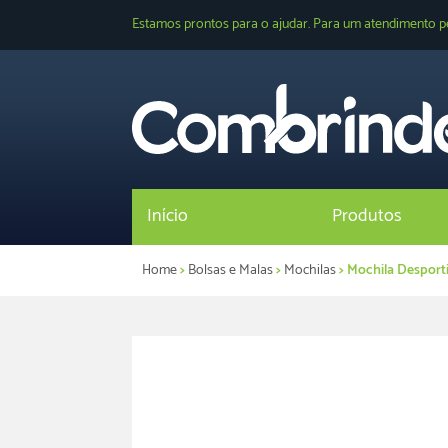
Estamos prontos para o ajudar. Para um atendimento p
Início
Produtos
Home
>
Bolsas e Malas
>
Mochilas
> Mochila Desport