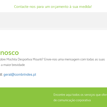
Contacte-nos para um orçamento à sua medida!
nosco
 sobre Mochila Desportiva Mounti? Envie-nos uma mensagem com todas as suas
 a maior brevidade
il:
geral@combrindes.pt
Encontre aqui todos os serviços que of
de comunicação corporativa