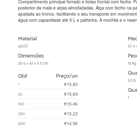
Compartimento principal forrado e bolso frontal com fecho. Pa
posterior da mala e alças almofadadas. Alça com fecho na par
ajustada ao tronco, facilitando o seu transporte em moviment
água com capacidade até 5 L e palhinha. A mochila e o rese
Material
Med
420D
57 x 
Dimensões
Pes
26.5 × 41 × 5.5 cm
13 kg
Qua
Qtd
Preço/un
5/25
1
€15,85
Qua
25
€15,69
1
100
€15,46
250
€15,22
500
€14,90