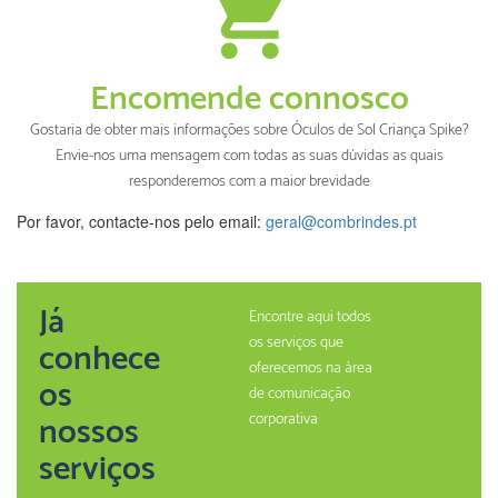
Encomende connosco
Gostaria de obter mais informações sobre Óculos de Sol Criança Spike?
Envie-nos uma mensagem com todas as suas dúvidas as quais
responderemos com a maior brevidade
Por favor, contacte-nos pelo email:
geral@combrindes.pt
Já
Encontre aqui todos
os serviços que
conhece
oferecemos na àrea
os
de comunicação
nossos
corporativa
serviços