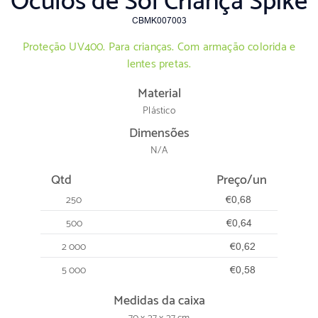
Óculos de Sol Criança Spike
CBMK007003
Proteção UV400. Para crianças. Com armação colorida e
lentes pretas.
Material
Plástico
Dimensões
N/A
Qtd
Preço/un
250
€0,68
500
€0,64
2 000
€0,62
5 000
€0,58
Medidas da caixa