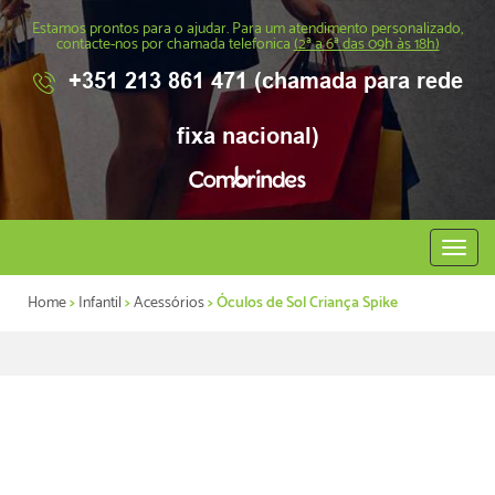
Estamos prontos para o ajudar. Para um atendimento personalizado,
contacte-nos por chamada telefonica
(2ª a 6ª das 09h às 18h)
+351 213 861 471 (chamada para rede
fixa nacional)
Abrir
menu
Home
>
Infantil
>
Acessórios
> Óculos de Sol Criança Spike