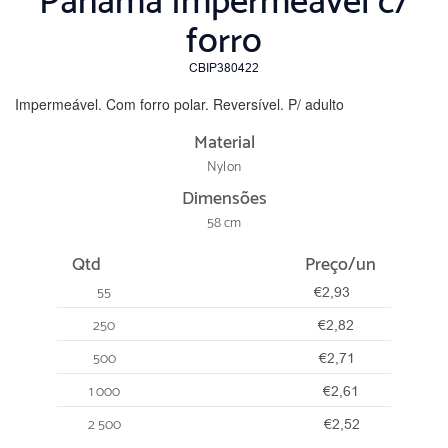
Panamá Impermeável c/
forro
CBIP380422
Impermeável. Com forro polar. Reversível. P/ adulto
Material
Nylon
Dimensões
58 cm
Qtd
Preço/un
55
€2,93
250
€2,82
500
€2,71
1 000
€2,61
2 500
€2,52