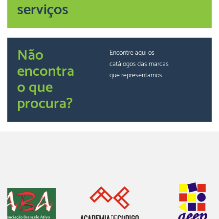
serviços
Não
Encontre aqui os
catálogos das marcas
encontra
que representamos
o que
procura?