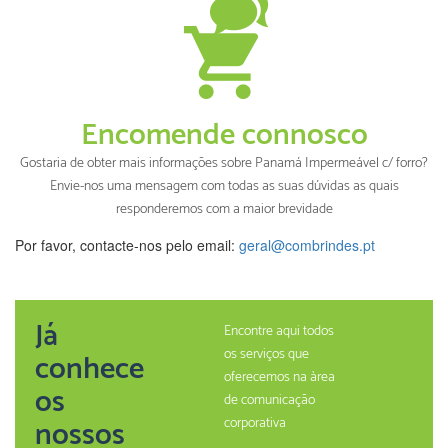
Encomende connosco
Gostaria de obter mais informações sobre Panamá Impermeável c/ forro?
Envie-nos uma mensagem com todas as suas dúvidas as quais
responderemos com a maior brevidade
Por favor, contacte-nos pelo email:
geral@combrindes.pt
Já
Encontre aqui todos
os serviços que
conhece
oferecemos na àrea
os
de comunicação
nossos
corporativa