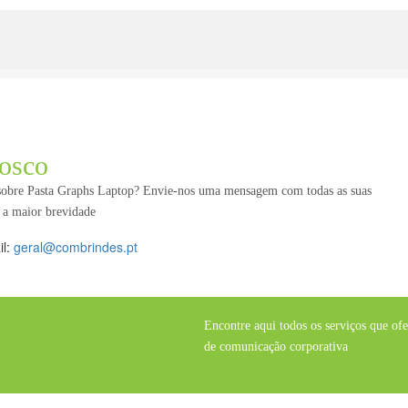
osco
 sobre Pasta Graphs Laptop? Envie-nos uma mensagem com todas as suas
 a maior brevidade
il:
geral@combrindes.pt
Encontre aqui todos os serviços que of
de comunicação corporativa