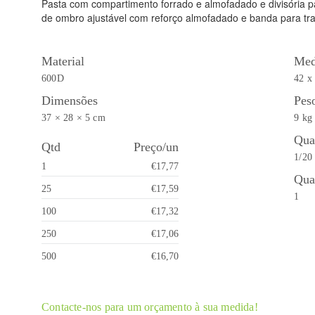
Pasta com compartimento forrado e almofadado e divisória par
de ombro ajustável com reforço almofadado e banda para tra
Material
Med
600D
42 x
Dimensões
Pes
37 × 28 × 5 cm
9 kg
Qua
Qtd
Preço/un
1/20
1
€17,77
Qua
25
€17,59
1
100
€17,32
250
€17,06
500
€16,70
Contacte-nos para um orçamento à sua medida!