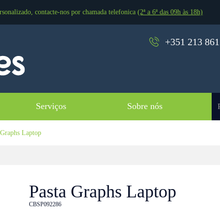
rsonalizado, contacte-nos por chamada telefonica
(2ª a 6ª das 09h às 18h)
+351 213 861 
Serviços
Sobre nós
 Graphs Laptop
Pasta Graphs Laptop
CBSP092286