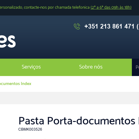
ersonalizado, contacte-nos por chamada telefonica
(2ª a 6ª das 09h às 18h)
+351 213 861 471 (
Serviços
Sobre nós
documentos Index
Pasta Porta-documentos 
CBMK003526