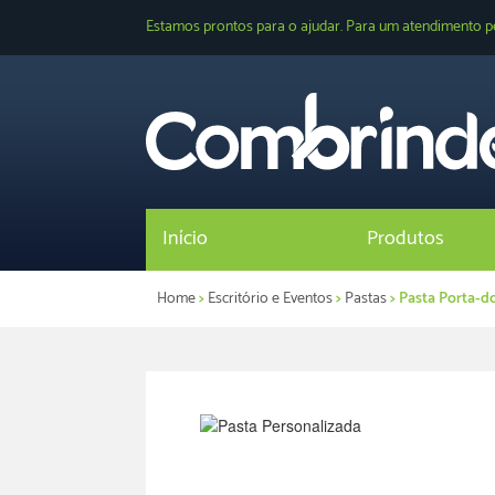
Estamos prontos para o ajudar. Para um atendimento p
Início
Produtos
Home
>
Escritório e Eventos
>
Pastas
> Pasta Porta-