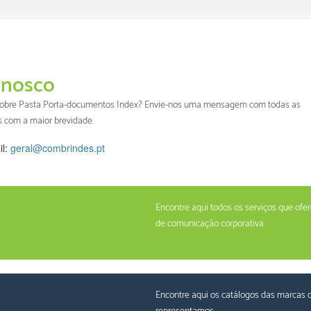
nosco
 sobre Pasta Porta-documentos Index? Envie-nos uma mensagem com todas as
s com a maior brevidade
il:
geral@combrindes.pt
Encontre aqui todos os serviços que of
de comunicação corporativa
Encontre aqui os catálogos das marcas 