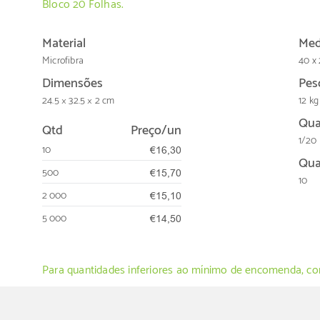
Bloco 20 Folhas.
Material
Med
Microfibra
40 x 
Dimensões
Pes
24.5 × 32.5 × 2 cm
12 kg
Qua
Qtd
Preço/un
1/20
10
€16,30
Qua
500
€15,70
10
2 000
€15,10
5 000
€14,50
Para quantidades inferiores ao mínimo de encomenda, con