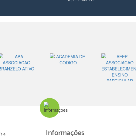
representamos
Informações
s e