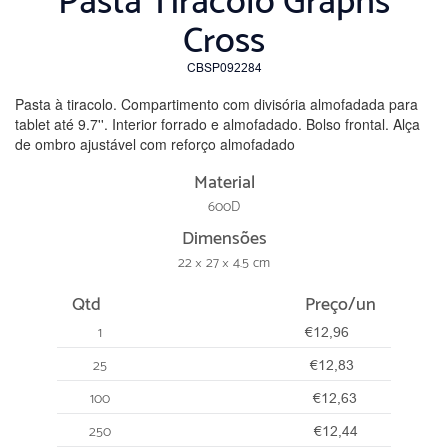
Pasta Tiracolo Graphs
Cross
CBSP092284
Pasta à tiracolo. Compartimento com divisória almofadada para
tablet até 9.7''. Interior forrado e almofadado. Bolso frontal. Alça
de ombro ajustável com reforço almofadado
Material
600D
Dimensões
22 × 27 × 4.5 cm
Qtd
Preço/un
1
€12,96
25
€12,83
100
€12,63
250
€12,44