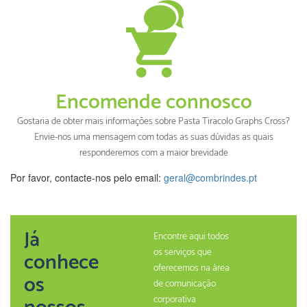
Encomende connosco
Gostaria de obter mais informações sobre Pasta Tiracolo Graphs Cross?
Envie-nos uma mensagem com todas as suas dúvidas as quais
responderemos com a maior brevidade
Por favor, contacte-nos pelo email:
geral@combrindes.pt
Já
Encontre aqui todos
os serviços que
conhece
oferecemos na àrea
os
de comunicação
corporativa