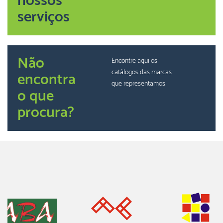
nossos
serviços
Não
Encontre aqui os
catálogos das marcas
encontra
que representamos
o que
procura?