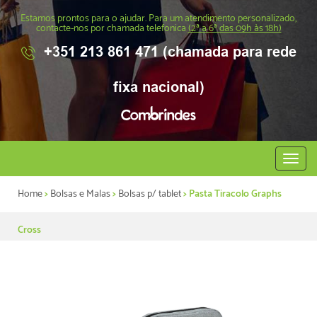
Estamos prontos para o ajudar. Para um atendimento personalizado,
contacte-nos por chamada telefonica
(2ª a 6ª das 09h às 18h)
+351 213 861 471 (chamada para rede
fixa nacional)
Abrir
menu
Home
>
Bolsas e Malas
>
Bolsas p/ tablet
> Pasta Tiracolo Graphs
Cross