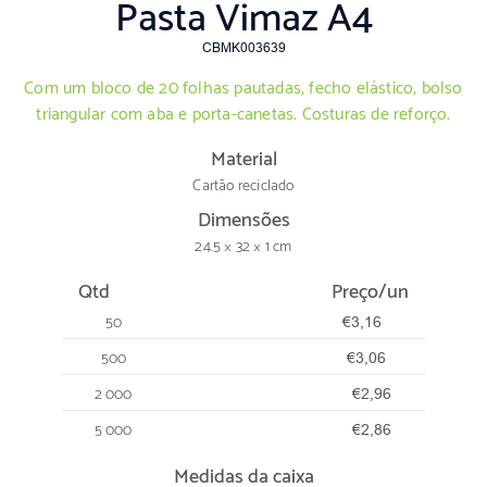
Pasta Vimaz A4
CBMK003639
Com um bloco de 20 folhas pautadas, fecho elástico, bolso
triangular com aba e porta-canetas. Costuras de reforço.
Material
Cartão reciclado
Dimensões
24.5 × 32 × 1 cm
Qtd
Preço/un
50
€3,16
500
€3,06
2 000
€2,96
5 000
€2,86
Medidas da caixa