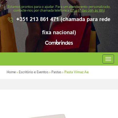
Estamos prontos para o ajudar. Para um atendimento personalizado,
contacte-nos por chamada telefonica
(2ª a 6ª das 09h às 18h)
+351 213 861 471 (chamada para rede
fixa nacional)
Abrir
menu
Home
>
Escritório e Eventos
>
Pastas
> Pasta Vimaz A4