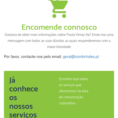
Encomende connosco
Gostaria de obter mais informações sobre Pasta Vimaz A4? Envie-nos uma
mensagem com todas as suas dúvidas as quais responderemos com a
maior brevidade
Por favor, contacte-nos pelo email:
geral@combrindes.pt
Já
Encontre aqui todos
os serviços que
conhece
oferecemos na àrea
os
de comunicação
nossos
corporativa
serviços