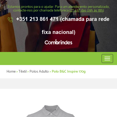
Estamos prontos para o ajudar. Para um atendimento personalizado,
contacte-nos por chamada telefonica
(2ª a 6ª das 09h às 18h)
+351 213 861 471 (chamada para rede
fixa nacional)
Abrir
menu
Home
>
Têxtil
>
Polos Adulto
> Polo B&C Inspire 170g