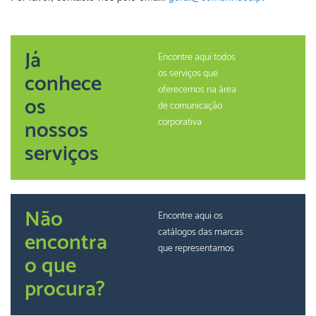
Já
Encontre aqui todos
os serviços que
conhece
oferecemos na àrea
os
de comunicação
nossos
corporativa
serviços
Não
Encontre aqui os
catálogos das marcas
encontra
que representamos
o que
procura?