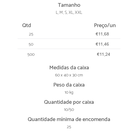
Tamanho
L, M, S, XL, XXL
Qtd
Preço/un
25
€11,68
50
€11,46
500
€11,24
Medidas da caixa
60 x 40 x 30 cm
Peso da caixa
10 kg
Quantidade por caixa
10/50
Quantidade mínima de encomenda
25