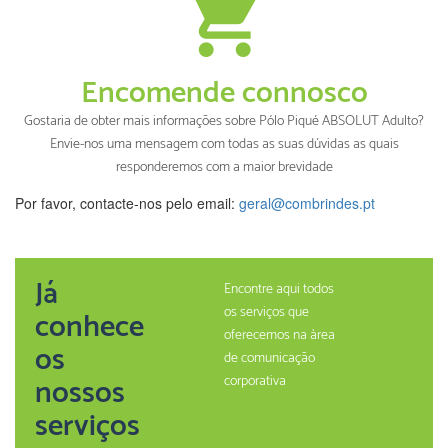
Encomende connosco
Gostaria de obter mais informações sobre Pólo Piqué ABSOLUT Adulto?
Envie-nos uma mensagem com todas as suas dúvidas as quais
responderemos com a maior brevidade
Por favor, contacte-nos pelo email:
geral@combrindes.pt
Já
Encontre aqui todos
os serviços que
conhece
oferecemos na àrea
os
de comunicação
nossos
corporativa
serviços