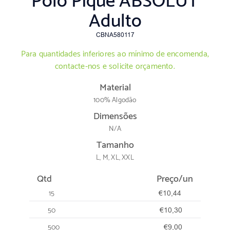
Pólo Piqué ABSOLUT
Adulto
CBNA580117
Para quantidades inferiores ao mínimo de encomenda,
contacte-nos e solicite orçamento.
Material
100% Algodão
Dimensões
N/A
Tamanho
L, M, XL, XXL
Qtd
Preço/un
15
€10,44
50
€10,30
500
€9,00