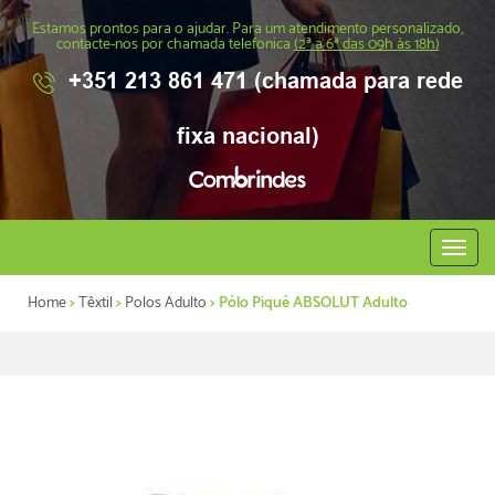
Estamos prontos para o ajudar. Para um atendimento personalizado,
contacte-nos por chamada telefonica
(2ª a 6ª das 09h às 18h)
+351 213 861 471 (chamada para rede
fixa nacional)
Abrir
menu
Home
>
Têxtil
>
Polos Adulto
> Pólo Piqué ABSOLUT Adulto