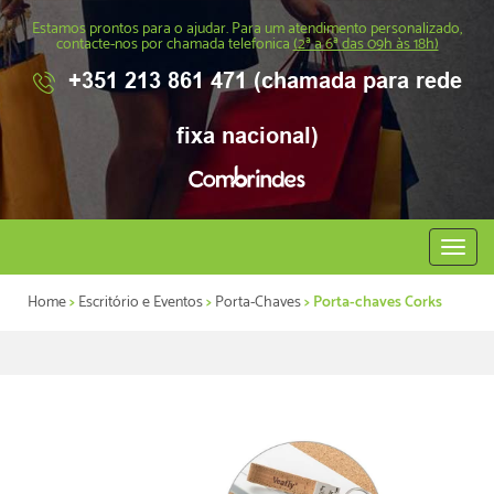
Estamos prontos para o ajudar. Para um atendimento personalizado,
contacte-nos por chamada telefonica
(2ª a 6ª das 09h às 18h)
+351 213 861 471 (chamada para rede
fixa nacional)
Abrir
menu
Home
>
Escritório e Eventos
>
Porta-Chaves
> Porta-chaves Corks