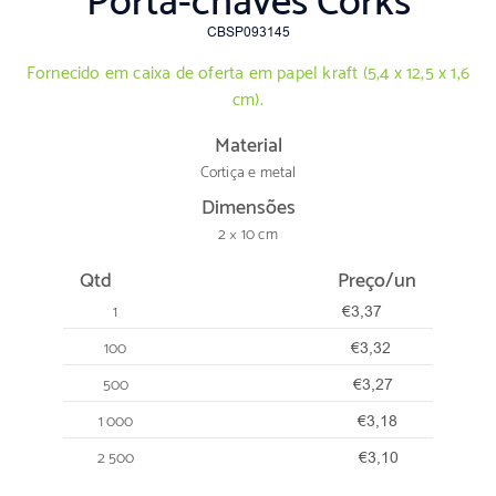
Porta-chaves Corks
CBSP093145
Fornecido em caixa de oferta em papel kraft (5,4 x 12,5 x 1,6
cm).
Material
Cortiça e metal
Dimensões
2 × 10 cm
Qtd
Preço/un
1
€3,37
100
€3,32
500
€3,27
1 000
€3,18
2 500
€3,10