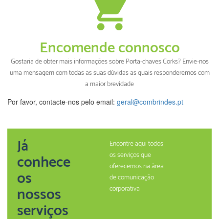
Encomende connosco
Gostaria de obter mais informações sobre Porta-chaves Corks? Envie-nos
uma mensagem com todas as suas dúvidas as quais responderemos com
a maior brevidade
Por favor, contacte-nos pelo email:
geral@combrindes.pt
Já
Encontre aqui todos
os serviços que
conhece
oferecemos na àrea
os
de comunicação
nossos
corporativa
serviços