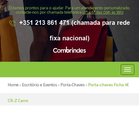
Estamos prontos para o ajudar. Para um atendimento personalizado,
contacte-nos por chamada telefonica
(2ª a 6ª das 09h às 18h)
+351 213 861 471 (chamada para rede
fixa nacional)
Abrir
menu
Home
>
Escritório e Eventos
>
Porta-Chaves
> Porta-chaves Ficha 1€
CR-Z Carro