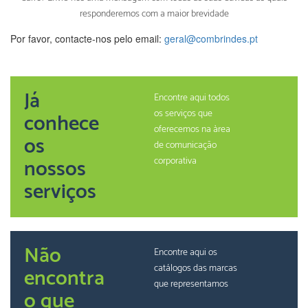
responderemos com a maior brevidade
Por favor, contacte-nos pelo email:
geral@combrindes.pt
Já
Encontre aqui todos
os serviços que
conhece
oferecemos na àrea
os
de comunicação
nossos
corporativa
serviços
Não
Encontre aqui os
catálogos das marcas
encontra
que representamos
o que