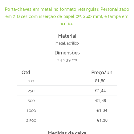
Porta-chaves em metal no formato retangular. Personalizado
em 2 faces com inserção de papel (25 x 40 mm), e tampa em
acrílico.
Material
Metal, acrílico
Dimensões
2.4 × 3.9 cm
Qtd
Preço/un
100
€1,50
250
€1,44
500
€1,39
1 000
€1,34
2 500
€1,30
Medidas da caixa