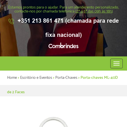
Estamos prontos para o ajudar. Para um atendimento personalizado,
contacte-nos por chamada telefonica
(2ª a 6ª das 09h às 18h)
+351 213 861 471 (chamada para rede
fixa nacional)
Abrir
menu
Home
>
Escritório e Eventos
>
Porta-Chaves
> Porta-chaves ML-40D
de 2 Faces