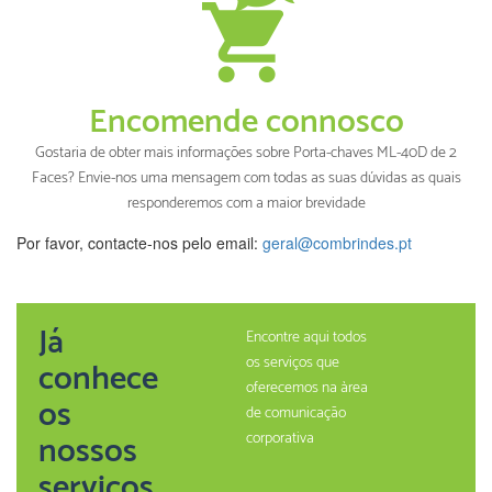
Encomende connosco
Gostaria de obter mais informações sobre Porta-chaves ML-40D de 2
Faces? Envie-nos uma mensagem com todas as suas dúvidas as quais
responderemos com a maior brevidade
Por favor, contacte-nos pelo email:
geral@combrindes.pt
Já
Encontre aqui todos
os serviços que
conhece
oferecemos na àrea
os
de comunicação
nossos
corporativa
serviços