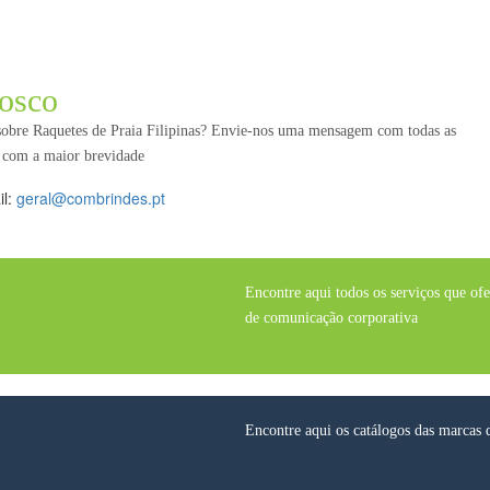
osco
 sobre Raquetes de Praia Filipinas? Envie-nos uma mensagem com todas as
s com a maior brevidade
il:
geral@combrindes.pt
Encontre aqui todos os serviços que of
de comunicação corporativa
Encontre aqui os catálogos das marcas 