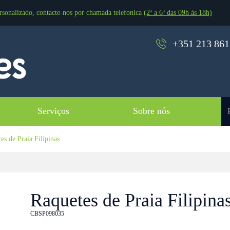
rsonalizado, contacte-nos por chamada telefonica
(2ª a 6ª das 09h às 18h)
+351 213 861 
Serviços
Sobre nós
s de Praia Filipinas
Raquetes de Praia Filipina
CBSP098035