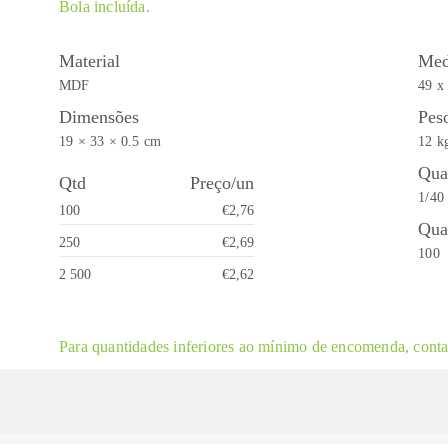
Bola incluída.
Material
Med
MDF
49 x
Dimensões
Pes
19 × 33 × 0.5 cm
12 k
Qua
Qtd
Preço/un
1/40
100
€2,76
Qua
250
€2,69
100
2 500
€2,62
Para quantidades inferiores ao mínimo de encomenda, contac